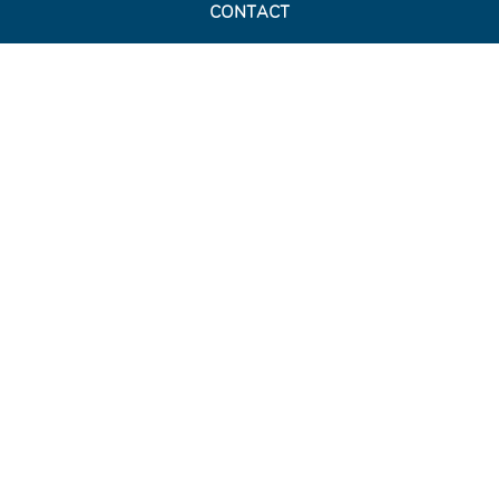
CONTACT
Le Cosmographe Éditions
C/O Reforge, 25 rue Lenepveu
49100 Angers
contact@lecosmographe.fr