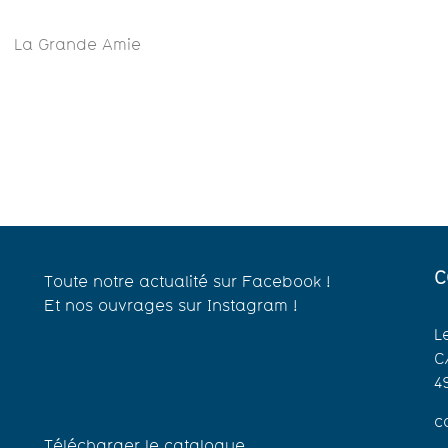
La Grande Amie
C
Toute notre actualité sur Facebook !
Et nos ouvrages sur Instagram !
L
C
4
c
Télécharger le catalogue