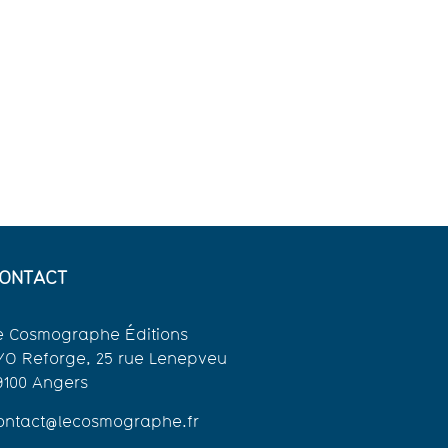
ONTACT
e Cosmographe Éditions
/O Reforge, 25 rue Lenepveu
9100 Angers
ontact@lecosmographe.fr