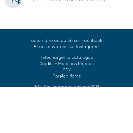
Toute notre actualité sur Facebook !
Et nos ouvrages sur Instagram !
Télécharger le catalogue
Crédits – Mentions légales
CGV
Foreign rights
© Le Cosmographe éditions 2018
CONTACT
Le Cosmographe Éditions
C/O Reforge, 25 rue Lenepveu
49100 Angers