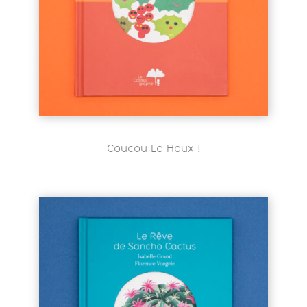
Coucou Le Houx !