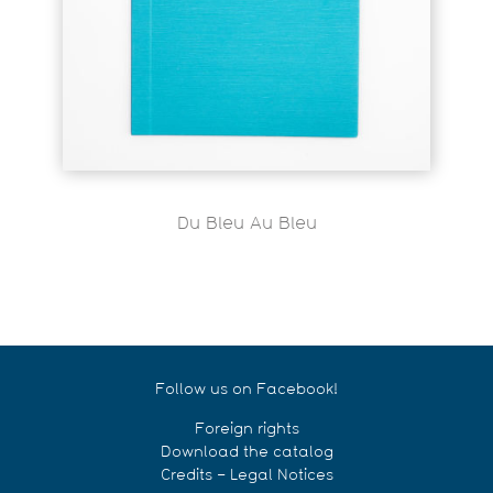
Du Bleu Au Bleu
Follow us on Facebook!
Foreign rights
Download the catalog
Credits – Legal Notices