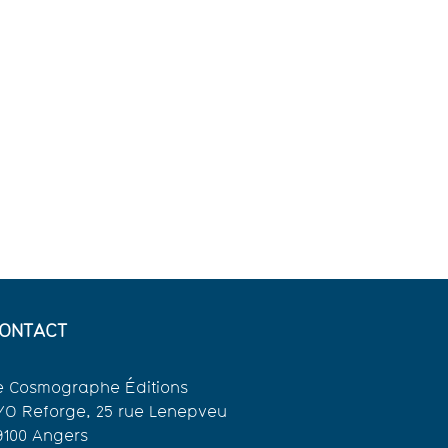
ONTACT
e Cosmographe Éditions
/O Reforge, 25 rue Lenepveu
9100 Angers