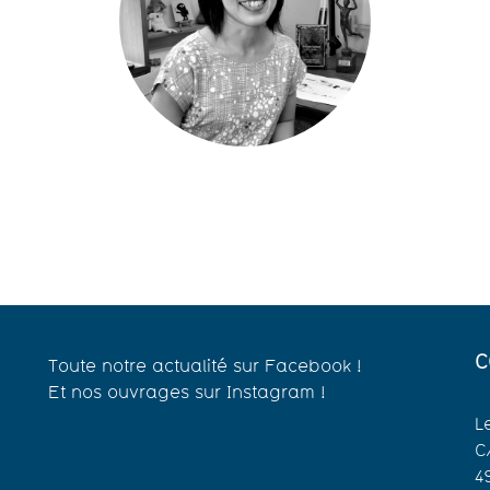
C
Toute notre actualité sur Facebook !
Et nos ouvrages sur Instagram !
L
C
4