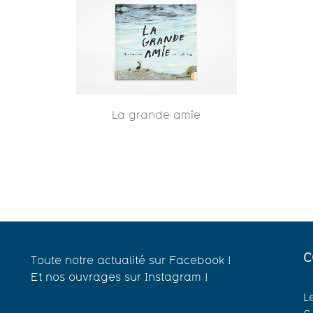
La grande amie
C
Toute notre actualité sur Facebook !
Et nos ouvrages sur Instagram !
L